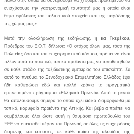
πάνω στην οποία θα συνεχίσουμε να χτίζουμε προκειμένου να
ενισχύσουμε την γαστρονομική ταυτότητά μας η οποία είναι
θεματοφύλακας του πολιτιστικού στοιχείου και της παράδοσης
της χώρας μας.»
Μετά την ολοκλήρωση της εκδήλωσης,
η κα Γκερέκου
,
Πρόεδρος του Ε.Ο.Τ. δήλωσε: «Ο στόχος όλων μας, τόσο της
Πολιτείας όσο και του επιχειρηματικού κόσμου, πρέπει να είναι
πλέον αυτά τα ποιοτικά, τοπικά προϊόντα μας να τοποθετηθούν
σε κάθε στάδιο της ταξιδιωτικής εμπειρίας του επισκέπτη. Σε
αυτό το πνεύμα, το Ξενοδοχειακό Επιμελητήριο Ελλάδος έχει
ήδη καθιερώσει εδώ και πολλά χρόνια το πραγματικά
εμπνευσμένο πρόγραμμα «Ελληνικό Πρωινό». Αυτό το μενού
θα απολαύσουμε σήμερα το οποίο έχει ειδικά διαμορφωθεί με
τοπικά, κορυφαία προϊόντα της Αττικής. Και βέβαια πρέπει να
συμβάλουμε όλοι ώστε αυτή η θαυμάσια πρωτοβουλία του
ΞΕΕ να επεκταθεί πέραν του Πρωινού, σε όλες τις επιχειρήσεις
διαμονής και εστίασης, σε κάθε κρίκο της αλυσίδας της