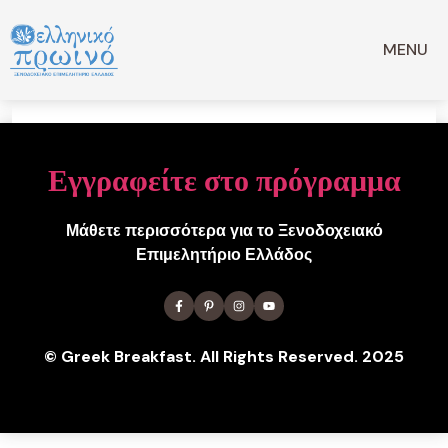
Account
Μετάβαση
σε
MENU
περιεχόμενο
[ultimatemember_account]
Εγγραφείτε στο πρόγραμμα
Μάθετε περισσότερα για το Ξενοδοχειακό
Επιμελητήριο Ελλάδος
©
Greek Breakfast. All Rights Reserved. 2025