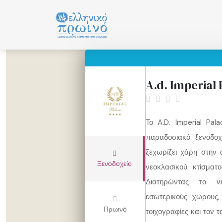
Μετάβαση
σε
περιεχόμενο
A.d. Imperial 
Το A.D. Imperial Pal
παραδοσιακό ξενοδοχ
ξεχωρίζει χάρη στην
Ξενοδοχείο
νεοκλασικού κτίσμα
Διατηρώντας το ν
εσωτερικούς χώρους,
Πρωινό
τοιχογραφίες και τον τ