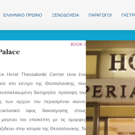
ΕΛΛΗΝΙΚO ΠΡΩΙΝΟ
ΞΕΝΟΔΟΧΕΊΑ
ΠΑΡΑΓΩΓΟΊ
ΓΑΣΤ
BOOK
Palace
ace Hotel Thessaloniki Center είναι ένα
είο στο κέντρο της Θεσσαλονίκης, που
 αναπαλαιωμένη διατηρητέα πρόσοψη του
τος των αρχών του περασμένου αιώνα.
εοκλασικό ύφος διακόσμησης στους
 μαγεύει τον επισκέπτη με τις όμορφες
αξιδεύει στην ιστορία της Θεσσαλονίκης. Το