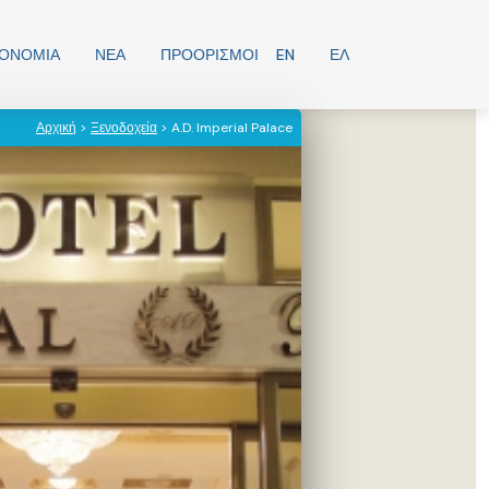
ΡΟΝΟΜΊΑ
ΝΕΑ
ΠΡΟΟΡΙΣΜΟΊ
EN
ΕΛ
Αρχική
>
Ξενοδοχεία
> A.D. Imperial Palace