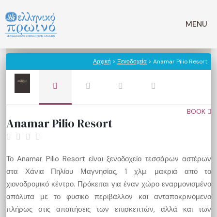
Μετάβαση
σε
MENU
περιεχόμενο
Αρχική
>
Ξενοδοχεία
> Anamar Pilio Resort
BOOK
Anamar Pilio Resort
Το Anamar Pilio Resort είναι ξενοδοχείο τεσσάρων αστέρων
στα Χάνια Πηλίου Μαγνησίας, 1 χλμ. μακριά από το
χιονοδρομικό κέντρο. Πρόκειται για έναν χώρο εναρμονισμένο
απόλυτα με το φυσικό περιβάλλον και ανταποκρινόμενο
πλήρως στις απαιτήσεις των επισκεπτών, αλλά και των