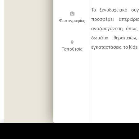
Το ξενοδοχειακό συ
προσφέρει απεριόρι
Φωτογραφίες
αναζωογόνηση, όπως 
δωμάτια θεραπειών,
εγκαταστάσεις, το Kids
Τοποθεσία