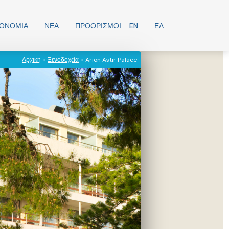
ΡΟΝΟΜΊΑ
ΝΕΑ
ΠΡΟΟΡΙΣΜΟΊ
EN
ΕΛ
Αρχική
>
Ξενοδοχεία
> Arion Astir Palace