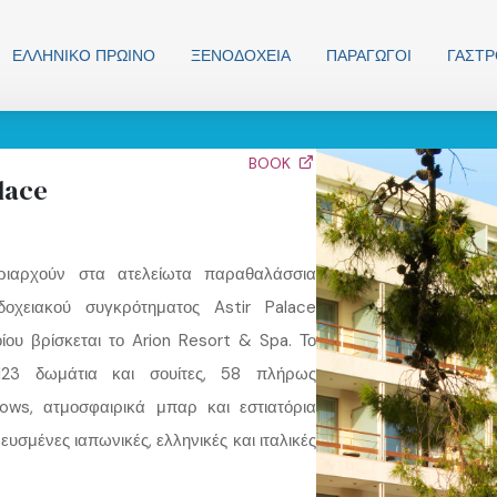
ΕΛΛΗΝΙΚO ΠΡΩΙΝΟ
ΞΕΝΟΔΟΧΕΊΑ
ΠΑΡΑΓΩΓΟΊ
ΓΑΣΤ
BOOK
lace
ιαρχούν στα ατελείωτα παραθαλάσσια
δοχειακού συγκρότηματος Astir Palace
ίου βρίσκεται το Arion Resort & Spa. Το
ι 123 δωμάτια και σουίτες, 58 πλήρως
lows, ατμοσφαιρικά μπαρ και εστιατόρια
σμένες ιαπωνικές, ελληνικές και ιταλικές