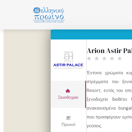
Μετάβαση
σε
περιεχόμενο
Arion Astir Pa
Έντονα χρώματα κυρ
στρέμματα του ξενο
Resort, εντός του οπο
Ξενοδοχείο
ξενοδοχείο διαθέτε
ανακαινισμένα bunga
που προσφέρουν εμπνευ
Πρωινό
γεύσεις.