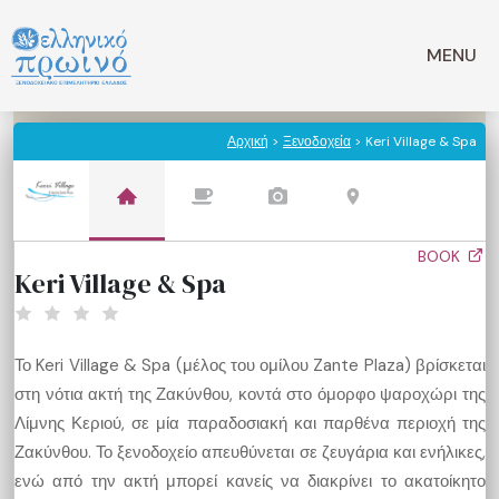
Μετάβαση
σε
MENU
περιεχόμενο
Αρχική
>
Ξενοδοχεία
> Keri Village & Spa
BOOK
Keri Village & Spa
Το Keri Village & Spa (μέλος του ομίλου Zante Plaza) βρίσκεται
στη νότια ακτή της Ζακύνθου, κοντά στο όμορφο ψαροχώρι της
Λίμνης Κεριού, σε μία παραδοσιακή και παρθένα περιοχή της
Ζακύνθου. Το ξενοδοχείο απευθύνεται σε ζευγάρια και ενήλικες,
ενώ από την ακτή μπορεί κανείς να διακρίνει το ακατοίκητο