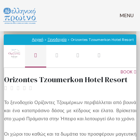
Μετάβαση
σε
MENU
περιεχόμενο
Αρχική
>
Ξενοδοχεία
> Orizontes Tzoumerkon Hotel Resort
BOOK
Orizontes Tzoumerkon Hotel Resort
Το ξενοδοχείο Ορίζοντες Τζουμέρκων περιβάλλεται από βουνά
και ένα καταπράσινο δάσος με κέδρους και έλατα. Βρίσκεται
στο χωριό Πράμαντα στην Ήπειρο και λειτουργεί όλο το χρόνο.
Οι χώροι του καθώς και τα δωμάτια του προσφέρουν μαγευτική