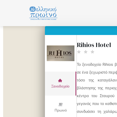
Μετάβαση
σε
περιεχόμενο
Rihios Hotel
Το ξενοδοχείο Rihios 
σε ένα ξεχωριστό περι
τόσο της καταγάλα
Ξενοδοχείο
βλάστησης της περιοχ
κέντρο του Σταυρού
γεγονός που το καθιστ
Πρωινό
συνδυάσει τη χαλάρω