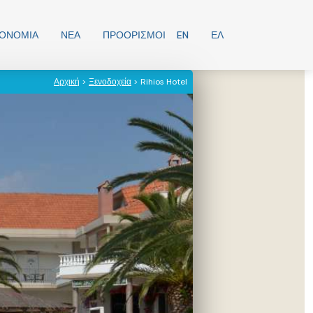
ΡΟΝΟΜΊΑ
ΝΕΑ
ΠΡΟΟΡΙΣΜΟΊ
EN
ΕΛ
Αρχική
>
Ξενοδοχεία
> Rihios Hotel