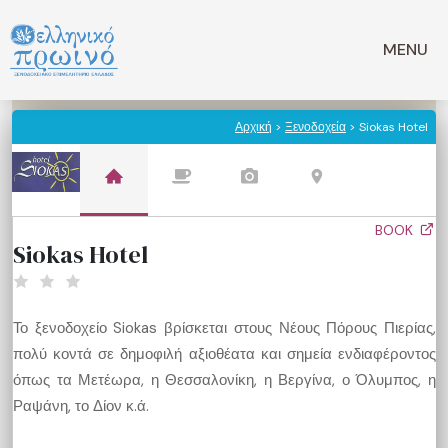
Μετάβαση
σε
MENU
περιεχόμενο
Αρχική
>
Ξενοδοχεία
> Siokas Hotel
BOOK
Siokas Hotel
Το ξενοδοχείο Siokas βρίσκεται στους Νέους Πόρους Πιερίας,
πολύ κοντά σε δημοφιλή αξιοθέατα και σημεία ενδιαφέροντος
όπως τα Μετέωρα, η Θεσσαλονίκη, η Βεργίνα, ο Όλυμπος, η
Ραψάνη, το Δίον κ.ά.