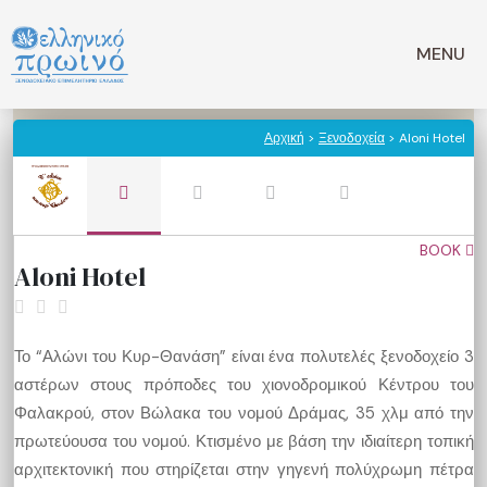
Μετάβαση
σε
MENU
περιεχόμενο
Αρχική
>
Ξενοδοχεία
> Aloni Hotel
BOOK
Aloni Hotel
Το “Αλώνι του Κυρ-Θανάση” είναι ένα πολυτελές ξενοδοχείο 3
αστέρων στους πρόποδες του χιονοδρομικού Κέντρου του
Φαλακρού, στον Βώλακα του νομού Δράμας, 35 χλμ από την
πρωτεύουσα του νομού. Κτισμένο με βάση την ιδιαίτερη τοπική
αρχιτεκτονική που στηρίζεται στην γηγενή πολύχρωμη πέτρα