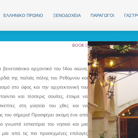
ΕΛΛΗΝΙΚO ΠΡΩΙΝΟ
ΞΕΝΟΔΟΧΕΊΑ
ΠΑΡΑΓΩΓΟΊ
ΓΑΣΤ
BOOK
ό βενετσιάνικο αρχοντικό του 14ου αιώνα,
αρδιά της παλιάς πόλης του Ρεθύμνου και
ασμό στο ύφος και την αρχιτεκτονική του
 στούντιο και τέσσερις σουίτες, έτοιμα να
ισκέπτες στη γοητεία του χθες και να
ις του σήμερα! Προσφέρει ακόμη ένα από
ο γνωστά εστιατόρια του νησιού και μια
ε μία από τις πιο προσεγμένες επιλογές