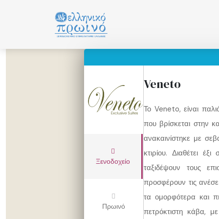
Μετάβαση
σε
περιεχόμενο
Veneto
Το Veneto, είναι παλι
που βρίσκεται στην κ
ανακαινίστηκε με σεβ
κτιρίου. Διαθέτει έξι
Ξενοδοχείο
ταξιδέψουν τους επ
προσφέρουν τις ανέσε
τα ομορφότερα και πι
Πρωινό
πετρόκτιστη κάβα, μ