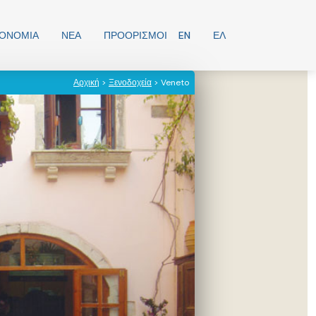
ΡΟΝΟΜΊΑ
ΝΕΑ
ΠΡΟΟΡΙΣΜΟΊ
EN
ΕΛ
Αρχική
>
Ξενοδοχεία
> Veneto