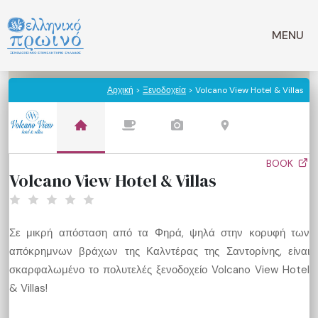
Μετάβαση
σε
MENU
περιεχόμενο
Αρχική
>
Ξενοδοχεία
> Volcano View Hotel & Villas
BOOK
Volcano View Hotel & Villas
Σε μικρή απόσταση από τα Φηρά, ψηλά στην κορυφή των
απόκρημνων βράχων της Καλντέρας της Σαντορίνης, είναι
σκαρφαλωμένο το πολυτελές ξενοδοχείο Volcano View Hotel
& Villas!