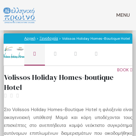
Μετάβαση
σε
MENU
περιεχόμενο
Αρχική
>
Ξενοδοχεία
> Volissos Holiday Homes-Boutique Hotel
BOOK
Volissos Holiday Homes-boutique
Hotel
Στο Volissos Holiday Homes-Boutique Hotel η φιλοξενία είναι
οικογενειακή υπόθεση! Μαμά και κόρη υποδέχονται τους
επισκέπτες στο ανεπιτήδευτα κομψό νεόκτιστο συγκρότημα
αυτόνομων επιπλωμένων διαμερισμάτων που οικοδομήθηκε