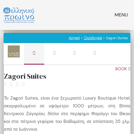
Μετάβαση
σε
MENU
περιεχόμενο
Αρχική
>
Ξενοδοχεία
> Zagori Suites
BOOK
Zagori Suites
Το Zagori Suites, είναι ένα ξεχωριστό Luxury Boutique Hotel,
σκαρφαλωμένο σε υψόμετρο 1000 μέτρων, στη Βίτσα
Κεντρικού Ζαγορίου, δίπλα στο περίφημο Φαράγγι του Βίκου
και στα πέτρινα γεφύρια του Βοϊδομάτη, σε απόσταση 35 χλμ.
από τα Ιωάννινα.