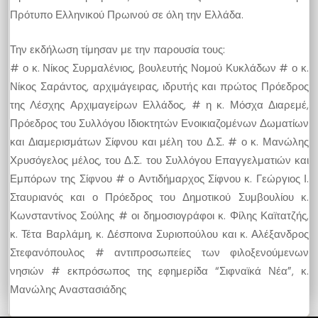
Πρότυπο Ελληνικού Πρωινού σε όλη την Ελλάδα.
Την εκδήλωση τίμησαν με την παρουσία τους:
# ο κ. Νίκος Συρμαλένιος, βουλευτής Νομού Κυκλάδων # ο κ.
Νίκος Σαράντος, αρχιμάγειρας, ιδρυτής και πρώτος Πρόεδρος
της Λέσχης Αρχιμαγείρων Ελλάδος, # η κ. Μόσχα Διαρεμέ,
Πρόεδρος του Συλλόγου Ιδιοκτητών Ενοικιαζομένων Δωματίων
και Διαμερισμάτων Σίφνου και μέλη του Δ.Σ. # ο κ. Μανώλης
Χρυσόγελος μέλος, του Δ.Σ. του Συλλόγου Επαγγελματιών και
Εμπόρων της Σίφνου # ο Αντιδήμαρχος Σίφνου κ. Γεώργιος Ι.
Σταυριανός και ο Πρόεδρος του Δημοτικού Συμβουλίου κ.
Κωνσταντίνος Σούλης # οι δημοσιογράφοι κ. Φίλης Καϊτατζής,
κ. Τέτα Βαρλάμη, κ. Δέσποινα Συριοπούλου και κ. Αλέξανδρος
Στεφανόπουλος # αντιπροσωπείες των φιλοξενούμενων
νησιών # εκπρόσωπος της εφημερίδα “Σιφναϊκά Νέα”, κ.
Μανώλης Αναστασιάδης