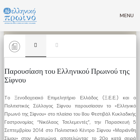
Μετάβαση
σε
MENU
περιεχόμενο
Παρουσίαση του Ελληνικού Πρωινού της
Σίφνου
Tο Ξενοδοχειακό Επιμελητήριο Ελλάδος (Ξ.Ε.Ε.) και ο
Πολιτιστικός Σύλλογος Σίφνου παρουσίασαν το «Ελληνικό
Πρωινό της Σίφνου» στο πλαίσιο του 8ου Φεστιβάλ Κυκλαδικής
Γαστρονομίας “Νικόλαος Τσελεμεντές”, την Παρασκευή 5
Σεπτεμβρίου 2014 στο Πολιτιστικό Κέντρο Σίφνου «Μαριάνθη
Σίμου» στον Αρτεμώνα, αποτελώντας το 20ο κατά σειρά