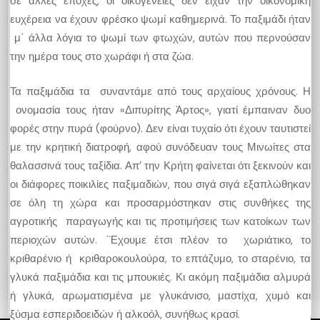
σε άλλες εποχές, οι οικογένειες δεν είχαν την οικονομική
ευχέρεια να έχουν φρέσκο ψωμί καθημερινά. Το παξιμάδι ήταν
μ΄ άλλα λόγια το ψωμί των φτωχών, αυτών που περνούσαν
την ημέρα τους στο χωράφι ή στα ζώα.
Τα παξιμάδια τα συναντάμε από τους αρχαίους χρόνους. Η
ονομασία τους ήταν «Διπυρίτης Άρτος», γιατί έμπαιναν δυο
φορές στην πυρά (φούρνο). Δεν είναι τυχαίο ότι έχουν ταυτιστεί
με την κρητική διατροφή, αφού συνόδευαν τους Μινωίτες στα
θαλασσινά τους ταξίδια. Απ’ την Κρήτη φαίνεται ότι ξεκινούν και
οι διάφορες ποικιλίες παξιμαδιών, που σιγά σιγά εξαπλώθηκαν
σε όλη τη χώρα και προσαρμόστηκαν στις συνθήκες της
αγροτικής παραγωγής και τις προτιμήσεις των κατοίκων των
περιοχών αυτών. ΄Έχουμε έτσι πλέον το χωριάτικο, το
κριθαρένιο ή κριθαροκουλούρα, το επτάζυμο, το σταρένιο, τα
γλυκά παξιμάδια και τις μπουκιές. Κι ακόμη παξιμάδια αλμυρά
ή γλυκά, αρωματισμένα με γλυκάνισο, μαστίχα, χυμό και
ξύσμα εσπεριδοειδών ή αλκοόλ, συνήθως κρασί.