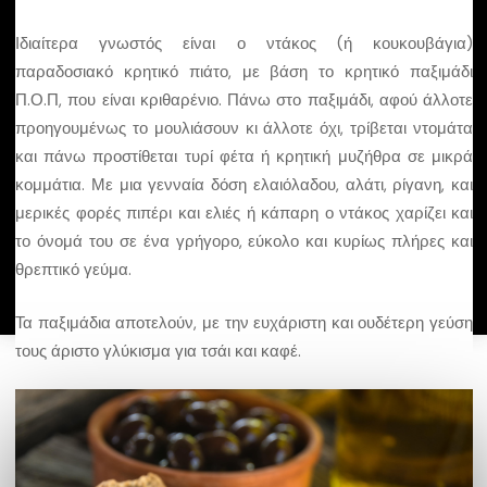
Ιδιαίτερα γνωστός είναι ο ντάκος (ή κουκουβάγια)
Εγγραφείτε στο πρόγραμμα
παραδοσιακό κρητικό πιάτο, με βάση το κρητικό παξιμάδι
Π.Ο.Π, που είναι κριθαρένιο. Πάνω στο παξιμάδι, αφού άλλοτε
Μάθετε περισσότερα για το Ξενοδοχειακό
προηγουμένως το μουλιάσουν κι άλλοτε όχι, τρίβεται ντομάτα
Επιμελητήριο Ελλάδος
και πάνω προστίθεται τυρί φέτα ή κρητική μυζήθρα σε μικρά
κομμάτια. Με μια γενναία δόση ελαιόλαδου, αλάτι, ρίγανη, και
μερικές φορές πιπέρι και ελιές ή κάπαρη ο ντάκος χαρίζει και
το όνομά του σε ένα γρήγορο, εύκολο και κυρίως πλήρες και
©
Greek Breakfast. All Rights Reserved. 2025
θρεπτικό γεύμα.
Τα παξιμάδια αποτελούν, με την ευχάριστη και ουδέτερη γεύση
τους άριστο γλύκισμα για τσάι και καφέ.