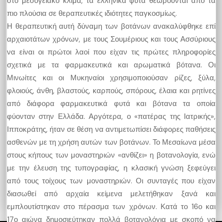
στο μεσογειακό κλίμα, τα ελληνικά φυτά θεωρούνται από τα
πιο πλούσια σε θεραπευτικές ιδιότητες παγκοσμίως.
Η θεραπευτική αυτή δύναμη των βοτάνων ανακαλύφθηκε επί
αρχαιοτάτων χρόνων, με τους Σουμέριους και τους Ασσύριους
να είναι οι πρώτοι λαοί που είχαν τις πρώτες πληροφορίες
σχετικά με τα φαρμακευτικά και αρωματικά βότανα. Οι
Μινωίτες και οι Μυκηναίοι χρησιμοποιούσαν ρίζες, ξύλα,
φλοιούς, άνθη, βλαστούς, καρπούς, σπόρους, έλαια και ρητίνες
από διάφορα φαρμακευτικά φυτά και βότανα τα οποία
φύονταν στην Ελλάδα. Αργότερα, ο «πατέρας της Ιατρικής»,
Ιπποκράτης, ήταν σε θέση να αντιμετωπίσει διάφορες παθήσεις
ασθενών με τη χρήση αυτών των βοτάνων. Το Μεσαίωνα μέσα
στους κήπους των μοναστηριών «ανθίζει» η βοτανολογία, ενώ
με την έλευση της τυπογραφίας, η κλασική γνώση ξεφεύγει
από τους τοίχους των μοναστηριών. Οι συνταγές που είχαν
διασωθεί από αρχαία κείμενα μελετήθηκαν ξανά και
εμπλουτίστηκαν στο πέρασμα των χρόνων. Κατά το 16ο και
17ο αιώνα δημοσιεύτηκαν πολλά βοτανολόγια με σκοπό να