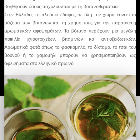
βοηθήσουν όσους ασχολούνταν με τη βοτανοθεραπεία.
Εγγραφείτε στο πρόγραμμα
Στην Ελλάδα, το πλούσιο έδαφος σε όλη την χώρα ευνοεί το
μάζεμα των βοτάνων και τη χρήση τους για την παρασκευή
αρωματικών αφεψημάτων. Τα βότανα περιέχουν μια μεγάλη
Μάθετε περισσότερα για το Ξενοδοχειακό
ποικιλία ιχνοστοιχείων, βιταμινών και αντιοξειδωτικών.
Επιμελητήριο Ελλάδος
Αρωματικά φυτά όπως το φασκόμηλο, το δίκταμο, το τσάι του
βουνού ή το χαμομήλι μπορούν να χρησιμοποιηθούν ως
αφεψήματα στο ελληνικό πρωινό.
©
Greek Breakfast. All Rights Reserved. 2025