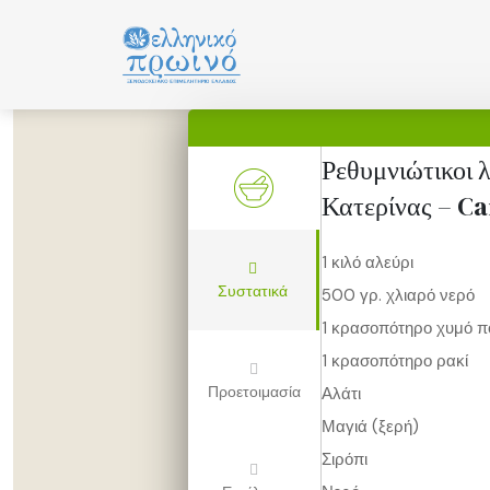
Μετάβαση
σε
περιεχόμενο
Ρεθυμνιώτικοι 
Κατερίνας – Ca
1 κιλό αλεύρι
Συστατικά
500 γρ. χλιαρό νερό
1 κρασοπότηρο χυμό π
1 κρασοπότηρο ρακί
Προετοιμασία
Αλάτι
Μαγιά (ξερή)
Σιρόπι