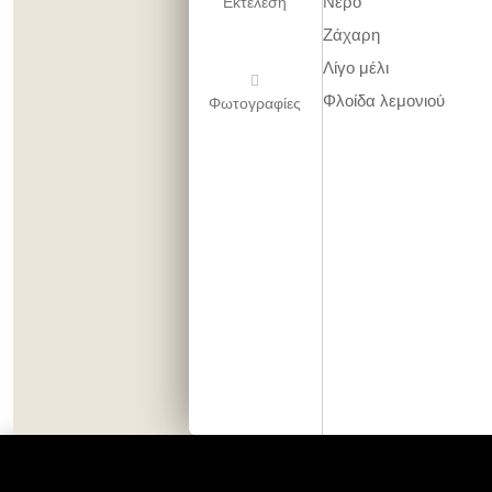
Νερό
Εκτέλεση
Ζάχαρη
Λίγο μέλι
Φλοίδα λεμονιού
Φωτογραφίες