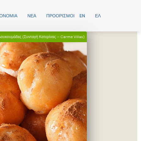
ΡΟΝΟΜΊΑ
ΝΕΑ
ΠΡΟΟΡΙΣΜΟΊ
EN
ΕΛ
λουκουμάδες (Συνταγή Κατερίνας – Carme Villas)