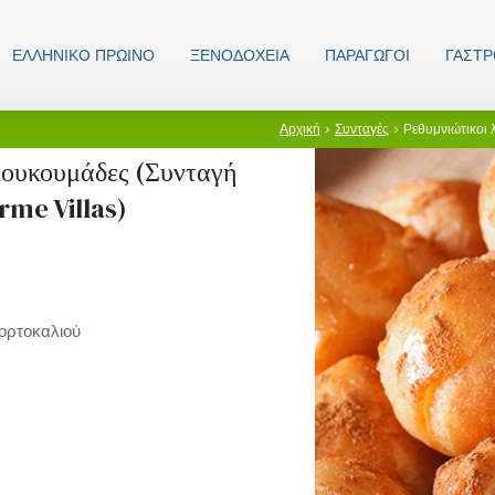
ΕΛΛΗΝΙΚO ΠΡΩΙΝΟ
ΞΕΝΟΔΟΧΕΊΑ
ΠΑΡΑΓΩΓΟΊ
ΓΑΣΤ
Αρχική
>
Συνταγές
> Ρεθυμνιώτικοι 
λουκουμάδες (Συνταγή
rme Villas)
ορτοκαλιού