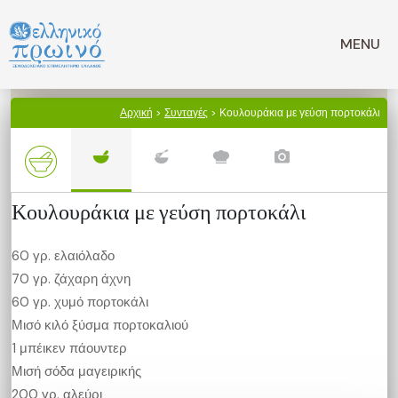
Μετάβαση
σε
MENU
περιεχόμενο
Αρχική
>
Συνταγές
> Κουλουράκια με γεύση πορτοκάλι
Κουλουράκια με γεύση πορτοκάλι
60 γρ. ελαιόλαδο
70 γρ. ζάχαρη άχνη
60 γρ. χυμό πορτοκάλι
Μισό κιλό ξύσμα πορτοκαλιού
1 μπέικεν πάουντερ
Μισή σόδα μαγειρικής
200 γρ. αλεύρι