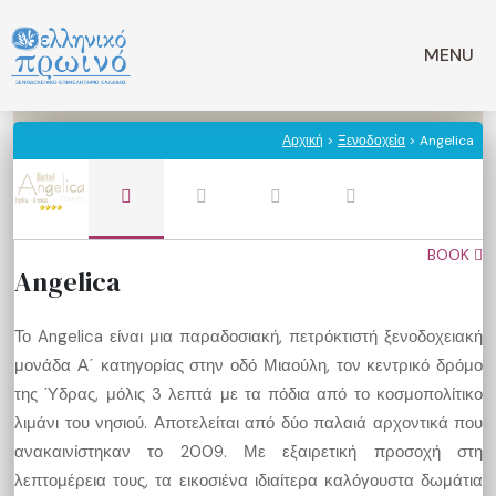
Μετάβαση
σε
MENU
περιεχόμενο
Αρχική
>
Ξενοδοχεία
> Angelica
BOOK
Angelica
Το Angelica είναι μια παραδοσιακή, πετρόκτιστή ξενοδοχειακή
μονάδα Α΄ κατηγορίας στην οδό Μιαούλη, τον κεντρικό δρόμο
της Ύδρας, μόλις 3 λεπτά με τα πόδια από το κοσμοπολίτικο
λιμάνι του νησιού. Αποτελείται από δύο παλαιά αρχοντικά που
ανακαινίστηκαν το 2009. Με εξαιρετική προσοχή στη
λεπτομέρεια τους, τα εικοσιένα ιδιαίτερα καλόγουστα δωμάτια