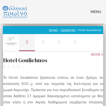
Μετάβαση
σε
MENU
περιεχόμενο
Αρχική
>
Ξενοδοχεία
> Hotel Goulielmos
BOOK
Hotel Goulielmos
Το Hotel Goulielmos βρίσκεται επάνω σε έναν βράχο, σε
απόσταση 500 μ. από την παραλία της Καλντέρας και το
χωριό Ακρωτήρι. Πρόκειται για ένα παραδοσιακό ξενοδοχείο το
οποίο διαθέτει 27 όμορφα διακοσμημένα καταλύματα με θέα
στον κήπο ή στο Αιγαίο. Καθημερινά σερβίρεται πλούσιος