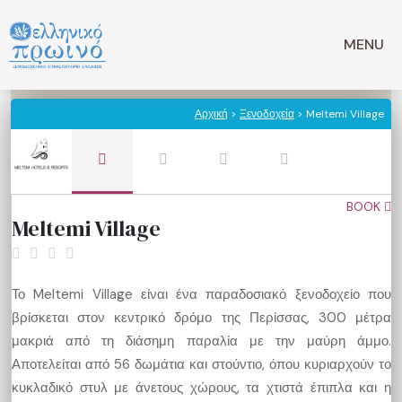
Μετάβαση
σε
MENU
περιεχόμενο
Αρχική
>
Ξενοδοχεία
> Meltemi Village
BOOK
Meltemi Village
Το Meltemi Village είναι ένα παραδοσιακό ξενοδοχείο που
βρίσκεται στον κεντρικό δρόμο της Περίσσας, 300 μέτρα
μακριά από τη διάσημη παραλία με την μαύρη άμμο.
Αποτελείται από 56 δωμάτια και στούντιο, όπου κυριαρχούν το
κυκλαδικό στυλ με άνετους χώρους, τα χτιστά έπιπλα και η