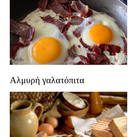
TAGS:
Αλμυρή γαλατόπιτα