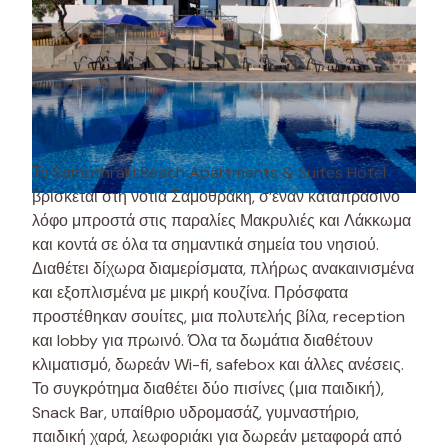
Το Samothraki Beach Apartments & Suites Hotel
βρίσκεται στη νότια Σαμοθράκη, σ’έναν καταπράσινο
λόφο μπροστά στις παραλίες Μακρυλιές και Λάκκωμα
και κοντά σε όλα τα σημαντικά σημεία του νησιού.
Διαθέτει δίχωρα διαμερίσματα, πλήρως ανακαινισμένα
και εξοπλισμένα με μικρή κουζίνα. Πρόσφατα
προστέθηκαν σουίτες, μια πολυτελής βίλα, reception
και lobby για πρωινό. Όλα τα δωμάτια διαθέτουν
κλιματισμό, δωρεάν Wi-fi, safebox και άλλες ανέσεις.
Το συγκρότημα διαθέτει δύο πισίνες (μια παιδική),
Snack Bar, υπαίθριο υδρομασάζ, γυμναστήριο,
παιδική χαρά, λεωφοριάκι για δωρεάν μεταφορά από