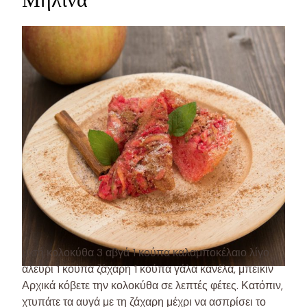
μισή κολοκύθα 3 αβγά 1 κούπα καλαμποκέλαιο λίγο
αλεύρι 1 κούπα ζάχαρη 1 κούπα γάλα κανέλα, μπέικιν
Αρχικά κόβετε την κολοκύθα σε λεπτές φέτες. Κατόπιν,
χτυπάτε τα αυγά με τη ζάχαρη μέχρι να ασπρίσει το