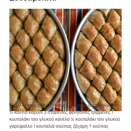
6 φύλλα κρούστας 1,5 κούπα σουσάμι αναποφλοίωτο
½ κούπα καρύδι 3 σταρένιες φρυγανιές τριμμένες 1
κουταλάκι του γλυκού κανέλα ½ κουταλάκι του γλυκού
γαρύφαλλο 1 κουταλιά σούπας ζάχαρη ? κούπας