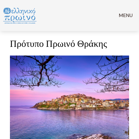
Μετάβαση
σε
location:
Θράκη
MENU
περιεχόμενο
Πρότυπο Πρωινό Θράκης