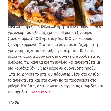
5 αυγά 250 γρ. ζάχαρη 250 γρ. ηλιέλαιο 2 πρέζες
κανέλα 2 πρέζες βανίλια 45 γρ. μπέικιν πάουντερ 500
γρ. αλεύρι για όλες τις χρήσεις 6 μέτρια ξινόμηλα
(ψιλοκομμένα) 100 γρ. σταφίδες 100 γρ. καρύδια
(χοντροκομμένα) Χτυπάτε τα αυγά με τη ζάχαρη στη
γρήγορη ταχύτητα στο μίξερ για περίπου 10 λεπτά,
μέχρι να αφρατέψουν και στη συνέχεια προσθέτετε το
ηλιέλαιο, την κανέλα και τη βανίλια και ανακατεύετε με
μια κουτάλα (όχι μίξερ) μέχρι να ομογενοποιηθούν.
Έπειτα, ρίχνετε το μπέικιν πάουντερ μέσα στο αλεύρι,
το ανακατεύετε και στη συνέχεια το προσθέτετε στο
μείγμα. Κατόπιν, αλευρώνετε ελαφρώς τις σταφίδες και
τα καρύδια …
Read more
TAGS: