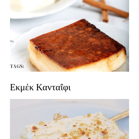
TAGS:
Εκμέκ Κανταΐφι