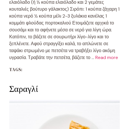
ελαιόλαδο (ή ½ κούπα ελαιόλαδο και 2 γεμάτες
κουταλιές βούτυρο γάλακτος) Σιρόπι: 1 κούπα ζάχαρη 1
κούπα νερό ½ κούπα μέλι 2-3 ξυλάκια κανέλας 1
κομμάτι φλούδας πορτοκαλιού Ετοιμάζετε αρχικά το
σουσάμι και το αφήνετε μέσα σε νερό για λίγη ώρα.
Κατόπιν, το βάζετε σε σουρωτήρι λίγο-λίγο και το
ξεπλένετε. Αφού στραγγίξει καλά, το απλώνετε σε
ταψάκι στρωμένο με πετσέτα να τραβήξει λίγο ακόμη
υγρασία. Τραβάτε την πετσέτα, βάζετε το …
Read more
TAGS:
Σαραγλί