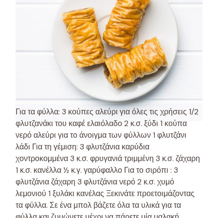
Για τα φύλλα: 3 κούπες αλεύρι για όλες τις χρήσεις 1/2
φλυτζανάκι του καφέ ελαιόλαδο 2 κ.σ. ξύδι 1 κούπα
νερό αλεύρι για το άνοιγμα των φύλλων 1 φλυτζάνι
λάδι Για τη γέμιση: 3 φλυτζάνια καρύδια
χοντροκομμένα 3 κ.σ. φρυγανιά τριμμένη 3 κ.σ. ζάχαρη
1 κ.σ. κανέλλα ½ κ.γ. γαρύφαλλο Για το σιρόπι : 3
φλυτζάνια ζάχαρη 3 φλυτζάνια νερό 2 κ.σ. χυμό
λεμονιού 1 ξυλάκι κανέλας Ξεκινάτε προετοιμάζοντας
τα φύλλα. Σε ένα μπολ βάζετε όλα τα υλικά για τα
φύλλα και ζυμώνετε μέχρι να πάρετε μία μαλακή,