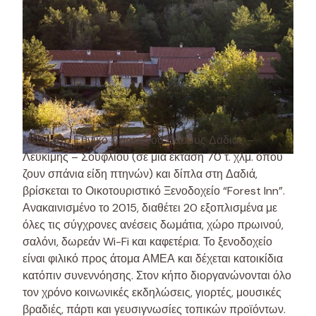
Μέσα στο Εθνικό Πάρκο του Δάσους Δαδιάς –
Λευκίμης – Σουφλίου (σε μια έκταση 70 τ. χλμ. όπου
ζουν σπάνια είδη πτηνών) και δίπλα στη Δαδιά,
βρίσκεται το Οικοτουριστικό Ξενοδοχείο “Forest Inn”.
Ανακαινισμένο το 2015, διαθέτει 20 εξοπλισμένα με
όλες τις σύγχρονες ανέσεις δωμάτια, χώρο πρωινού,
σαλόνι, δωρεάν Wi-Fi και καφετέρια. Το ξενοδοχείο
είναι φιλικό προς άτομα ΑΜΕΑ και δέχεται κατοικίδια
κατόπιν συνεννόησης. Στον κήπο διοργανώνονται όλο
τον χρόνο κοινωνικές εκδηλώσεις, γιορτές, μουσικές
βραδιές, πάρτι και γευσιγνωσίες τοπικών προϊόντων.