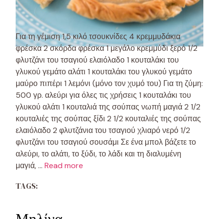
Για τη γέμιση 1,5 κιλό τσουκνίδες 4 κρεμμυδάκια
φρέσκα 2 σκόρδα φρέσκα 1 μεγάλο κρεμμύδι ξερό 1/2
φλυτζάνι του τσαγιού ελαιόλαδο 1 κουταλάκι του
γλυκού γεμάτο αλάτι 1 κουταλάκι του γλυκού γεμάτο
μαύρο πιπέρι 1 λεμόνι (μόνο τον χυμό του) Για τη ζύμη:
500 γρ. αλεύρι για όλες τις χρήσεις 1 κουταλάκι του
γλυκού αλάτι 1 κουταλιά της σούπας νωπή μαγιά 2 1/2
κουταλιές της σούπας ξίδι 2 1/2 κουταλιές της σούπας
ελαιόλαδο 2 φλυτζάνια του τσαγιού χλιαρό νερό 1/2
φλυτζάνι του τσαγιού σουσάμι Σε ένα μπολ βάζετε το
αλεύρι, το αλάτι, το ξύδι, το λάδι και τη διαλυμένη
μαγιά, …
Read more
TAGS:
Μηλίνα