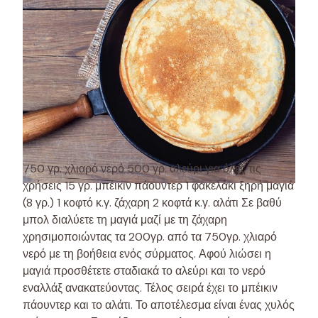
750 γρ. χλιαρό νερό 500 γρ. αλεύρι για όλες τις
χρήσεις 15 γρ. μπέικιν πάουντερ 1 φακελάκι ξηρή μαγιά
(8 γρ.) 1 κοφτό κ.γ. ζάχαρη 2 κοφτά κ.γ. αλάτι Σε βαθύ
μπολ διαλύετε τη μαγιά μαζί με τη ζάχαρη
χρησιμοποιώντας τα 200γρ. από τα 750γρ. χλιαρό
νερό με τη βοήθεια ενός σύρματος. Αφού λιώσει η
μαγιά προσθέτετε σταδιακά το αλεύρι και το νερό
εναλλάξ ανακατεύοντας. Τέλος σειρά έχει το μπέικιν
πάουντερ και το αλάτι. Το αποτέλεσμα είναι ένας χυλός