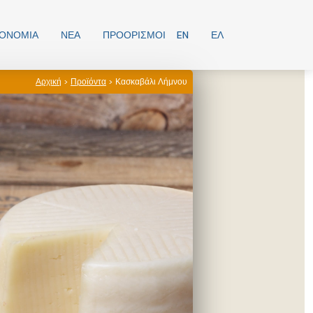
ΡΟΝΟΜΊΑ
ΝΕΑ
ΠΡΟΟΡΙΣΜΟΊ
EN
ΕΛ
Αρχική
>
Προϊόντα
> Κασκαβάλι Λήμνου