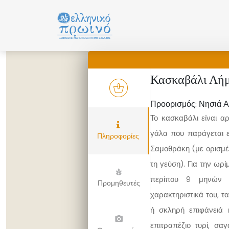
Μετάβαση
σε
περιεχόμενο
Κασκαβάλι Λή
Προορισμός: Νησιά Α
Το κασκαβάλι είναι α
γάλα που παράγεται ε
Πληροφορίες
Σαμοθράκη (με ορισμέ
τη γεύση). Για την ωρί
περίπου 9 μηνών π
Προμηθευτές
χαρακτηριστικά του, τα
ή σκληρή επιφάνειά 
επιτραπέζιο τυρί, σαγ