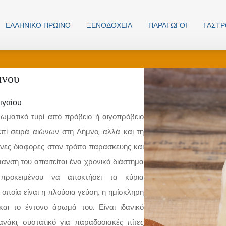
ΕΛΛΗΝΙΚO ΠΡΩΙΝΟ
ΞΕΝΟΔΟΧΕΊΑ
ΠΑΡΑΓΩΓΟΊ
ΓΑΣΤ
μνου
ιγαίου
ρωματικό τυρί από πρόβειο ή αιγοπρόβειο
πί σειρά αιώνων στη Λήμνο, αλλά και τη
νες διαφορές στον τρόπο παρασκευής και
μανσή του απαιτείται ένα χρονικό διάστημα
ροκειμένου να αποκτήσει τα κύρια
 οποία είναι η πλούσια γεύση, η ημίσκληρη
και το έντονο άρωμά του. Είναι ιδανικό
ανάκι, συστατικό για παραδοσιακές πίτες