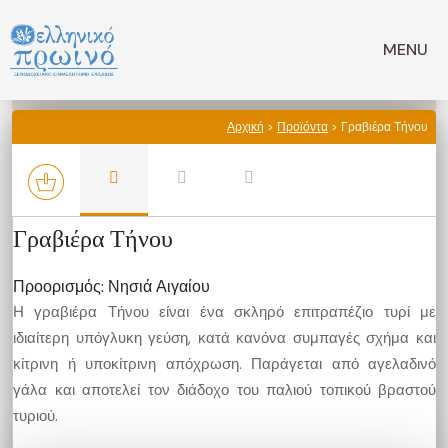
Μετάβαση
σε
MENU
περιεχόμενο
Αρχική
>
Προϊόντα
> Γραβιέρα Τήνου
Γραβιέρα Τήνου
Προορισμός: Νησιά Αιγαίου
Η γραβιέρα Τήνου είναι ένα σκληρό επιτραπέζιο τυρί με
ιδιαίτερη υπόγλυκη γεύση, κατά κανόνα συμπαγές σχήμα και
κίτρινη ή υποκίτρινη απόχρωση. Παράγεται από αγελαδινό
γάλα και αποτελεί τον διάδοχο του παλιού τοπικού βραστού
τυριού.